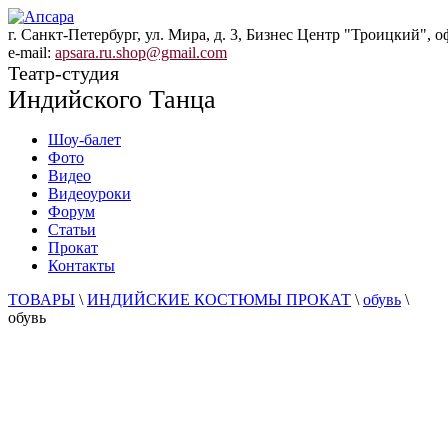
г. Санкт-Петербург, ул. Мира, д. 3, Бизнес Центр "Троицкий", о
e-mail:
apsara.ru.shop@gmail.com
Театр-студия
Индийского Танца
Шоу-балет
Фото
Видео
Видеоуроки
Форум
Статьи
Прокат
Контакты
ТОВАРЫ
\
ИНДИЙСКИЕ КОСТЮМЫ ПРОКАТ
\
обувь
\
обувь