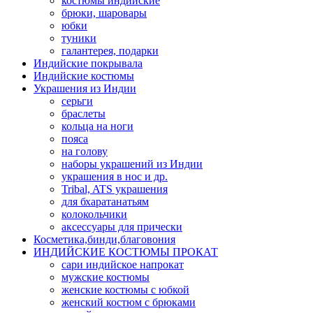
костюмы индийские
брюки, шаровары
юбки
туники
галантерея, подарки
Индийские покрывала
Индийские костюмы
Украшения из Индии
серьги
браслеты
кольца на ноги
пояса
на голову
наборы украшений из Индии
украшения в нос и др.
Tribal, ATS украшения
для бхаратанатьям
колокольчики
аксессуары для прически
Косметика,бинди,благовония
ИНДИЙСКИЕ КОСТЮМЫ ПРОКАТ
сари индийское напрокат
мужские костюмы
женские костюмы с юбкой
женский костюм с брюками